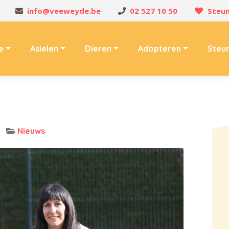
info@veeweyde.be
02 527 10 50
Steun
e
Asielen
Dieren
Adopteren
Steu
Nieuws