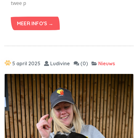
twee p
MEER INFO'S →
5 april 2025
Ludivine
(0)
Nieuws