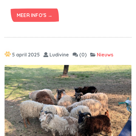
MEER INFO'S →
5 april 2025
Ludivine
(0)
Nieuws