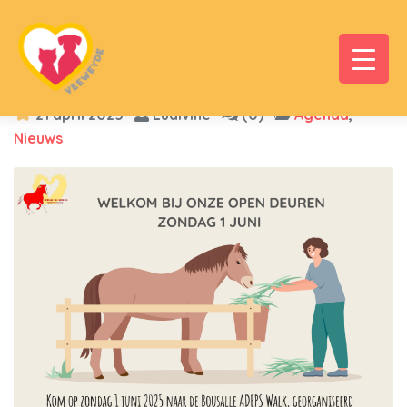
21 april 2025
Ludivine
(0)
Agenda
,
Nieuws