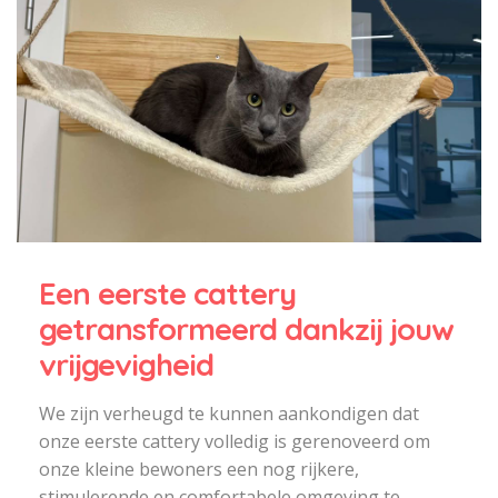
Een eerste cattery
getransformeerd dankzij jouw
vrijgevigheid
We zijn verheugd te kunnen aankondigen dat
onze eerste cattery volledig is gerenoveerd om
onze kleine bewoners een nog rijkere,
stimulerende en comfortabele omgeving te