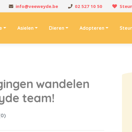
info@veeweyde.be
02 527 10 50
Steun
e
Asielen
Dieren
Adopteren
Steu
gingen wandelen
yde team!
(0)