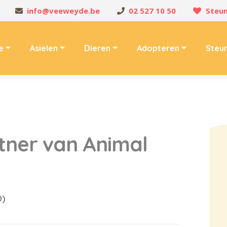
info@veeweyde.be
02 527 10 50
Steun
e
Asielen
Dieren
Adopteren
Steu
tner van Animal
0)