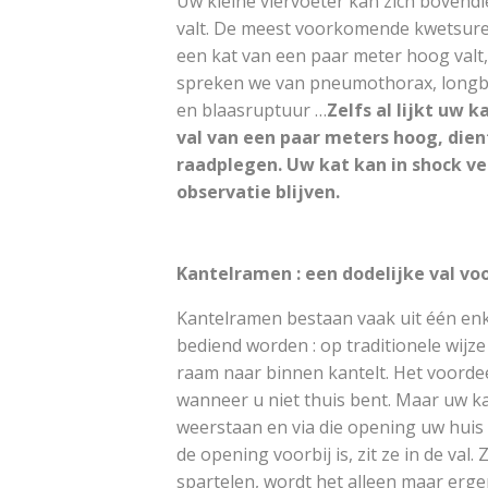
Uw kleine viervoeter kan zich bovend
valt. De meest voorkomende kwetsure
een kat van een paar meter hoog valt
spreken we van pneumothorax, longb
en blaasruptuur …
Zelfs al lijkt uw
val van een paar meters hoog, dien
raadplegen. Uw kat kan in shock ve
observatie blijven.
Kantelramen : een dodelijke val vo
Kantelramen bestaan vaak uit één enk
bediend worden : op traditionele wijz
raam naar binnen kantelt. Het voordeel
wanneer u niet thuis bent. Maar uw ka
weerstaan en via die opening uw huis
de opening voorbij is, zit ze in de val
spartelen, wordt het alleen maar erge