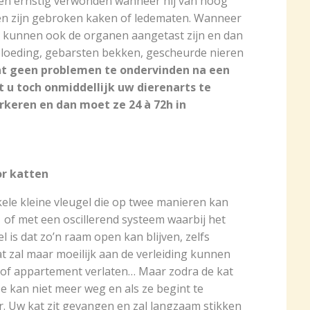
ien ernstig verwonden wanneer hij van hoog
n zijn gebroken kaken of ledematen. Wanneer
, kunnen ook de organen aangetast zijn en dan
loeding, gebarsten bekken, gescheurde nieren
 kat geen problemen te ondervinden na een
t u toch onmiddellijk uw dierenarts te
rkeren en dan moet ze 24 à 72h in
or katten
ele kleine vleugel die op twee manieren kan
e of met een oscillerend systeem waarbij het
 is dat zo’n raam open kan blijven, zelfs
t zal maar moeilijk aan de verleiding kunnen
 of appartement verlaten… Maar zodra de kat
. Ze kan niet meer weg en als ze begint te
r. Uw kat zit gevangen en zal langzaam stikken