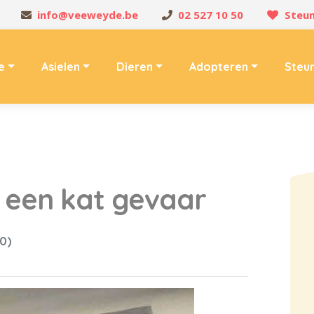
info@veeweyde.be
02 527 10 50
Steun
e
Asielen
Dieren
Adopteren
Steu
t een kat gevaar
0)