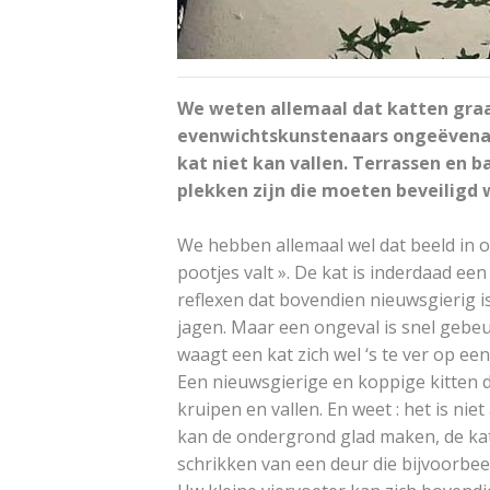
We weten allemaal dat katten graa
evenwichtskunstenaars ongeëvenaar
kat niet kan vallen. Terrassen en 
plekken zijn die moeten beveiligd 
We hebben allemaal wel dat beeld in on
pootjes valt ». De kat is inderdaad ee
reflexen dat bovendien nieuwsgierig i
jagen. Maar een ongeval is snel gebeu
waagt een kat zich wel ‘s te ver op een r
Een nieuwsgierige en koppige kitten du
kruipen en vallen. En weet : het is niet
kan de ondergrond glad maken, de kat 
schrikken van een deur die bijvoorbeel