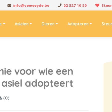
info@veeweyde.be
02 527 10 50
Steun
e
Asielen
Dieren
Adopteren
Steu
mie voor wie een
n asiel adopteert
(0)