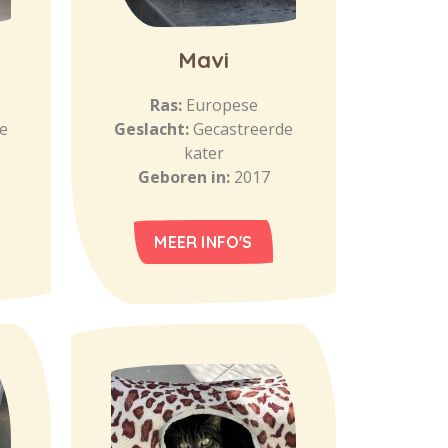
Mavi
Ras:
Europese
e
Geslacht:
Gecastreerde
kater
Geboren in:
2017
MEER INFO'S