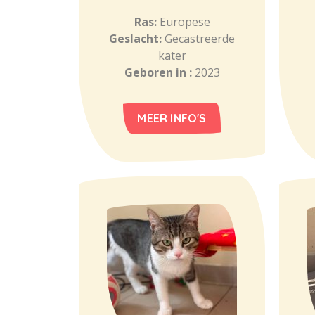
Ras:
Europese
Geslacht:
Gecastreerde
kater
Geboren in :
2023
MEER INFO'S