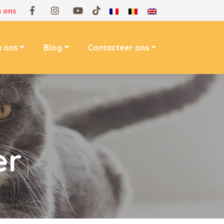
 ons
n ons
Blog
Contacteer ons
er