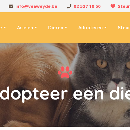
info@veeweyde.be
02 527 10 50
Steun
e
Asielen
Dieren
Adopteren
Steu
dopteer een di