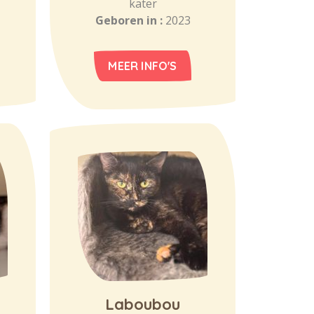
kater
Geboren in :
2023
MEER INFO'S
Laboubou