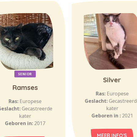
SENIOR
Silver
Ramses
Ras:
Europese
Geslacht:
Gecastreerd
Ras:
Europese
kater
Geslacht:
Gecastreerde
Geboren in :
2021
kater
Geboren in:
2017
MEER INFO'S