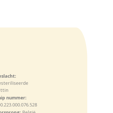
slacht:
steriliseerde
ttin
hip nummer:
0.223.000.076.528
orsprong:
België