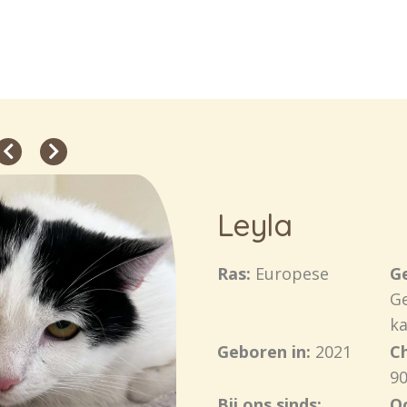
Leyla
Ras:
Europese
Ge
Ge
ka
Geboren in:
2021
C
90
Bij ons sinds:
O