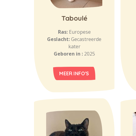
Taboulé
Ras:
Europese
Geslacht:
Gecastreerde
kater
Geboren in :
2025
MEER INFO'S