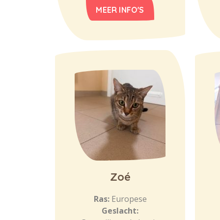
MEER INFO'S
Zoé
Ras:
Europese
Geslacht: