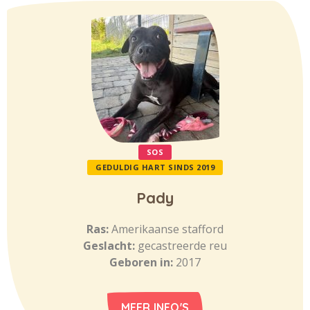
SOS
GEDULDIG HART SINDS 2019
Pady
Ras:
Amerikaanse stafford
Geslacht:
gecastreerde reu
Geboren in:
2017
MEER INFO'S