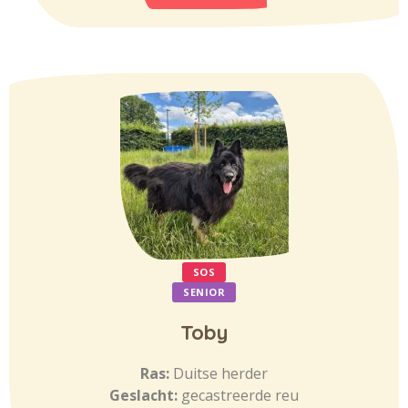
SOS
SENIOR
Toby
Ras:
Duitse herder
Geslacht:
gecastreerde reu