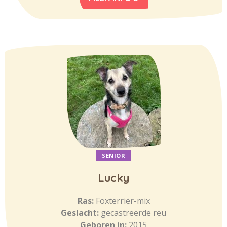
SENIOR
Lucky
Ras:
Foxterriër-mix
Geslacht:
gecastreerde reu
Geboren in:
2015