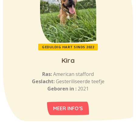
GEDULDIG HART SINDS 2022
Kira
Ras:
American stafford
Geslacht:
Gesteriliseerde teefje
Geboren in :
2021
MEER INFO'S