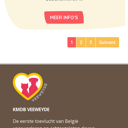
MEER INFO'S
1
2
3
Suivant
KMDB VEEWEYDE
De eerste toevlucht van België