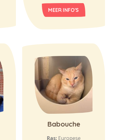
MEER INFO'S
Babouche
Ras:
Europese