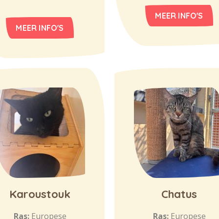
MEER INFO'S
MEER INFO'S
Karoustouk
Chatus
Ras:
Europese
Ras:
Europese