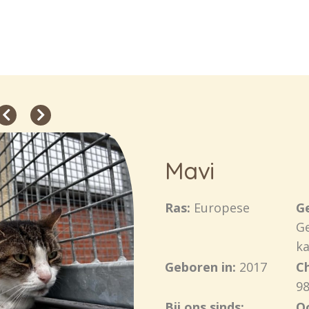
Mavi
Ras:
Europese
Ge
G
ka
Geboren in:
2017
C
98
Bij ons sinds:
O