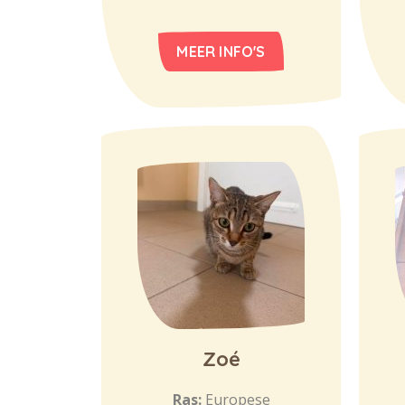
MEER INFO'S
Zoé
Ras:
Europese