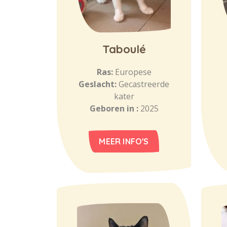
Taboulé
Ras:
Europese
Geslacht:
Gecastreerde
kater
Geboren in :
2025
MEER INFO'S