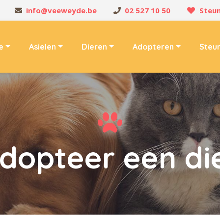
info@veeweyde.be
02 527 10 50
Steun
e
Asielen
Dieren
Adopteren
Steu
dopteer een di