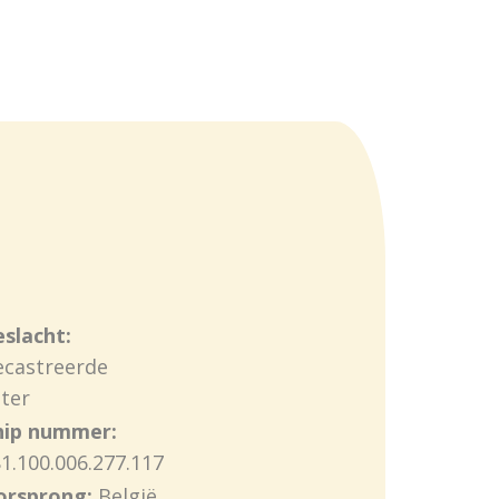
slacht:
ecastreerde
ter
hip nummer:
1.100.006.277.117
orsprong:
België