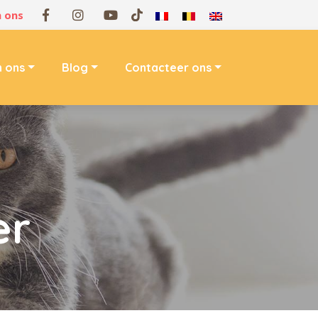
 ons
n ons
Blog
Contacteer ons
er