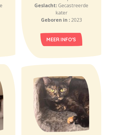
e
Geslacht:
Gecastreerde
kater
Geboren in :
2023
MEER INFO'S