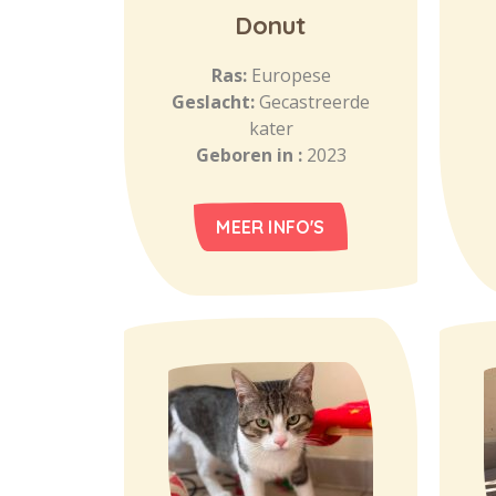
Donut
Ras:
Europese
Geslacht:
Gecastreerde
kater
Geboren in :
2023
MEER INFO'S