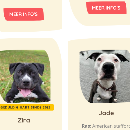
MEER INFO'S
MEER INFO'S
GEDULDIG HART SINDS 2023
Jade
Zira
Ras:
American staffor