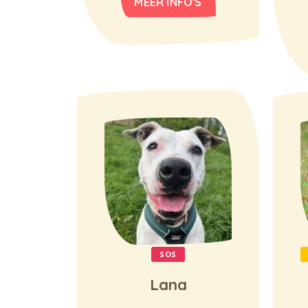
MEER INFO'S
SOS
Lana