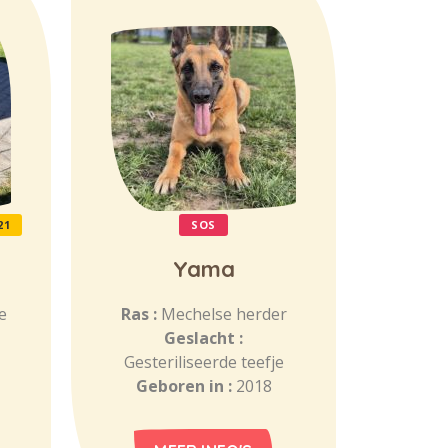
21
SOS
Yama
e
Ras :
Mechelse herder
Geslacht :
Gesteriliseerde teefje
Geboren in :
2018