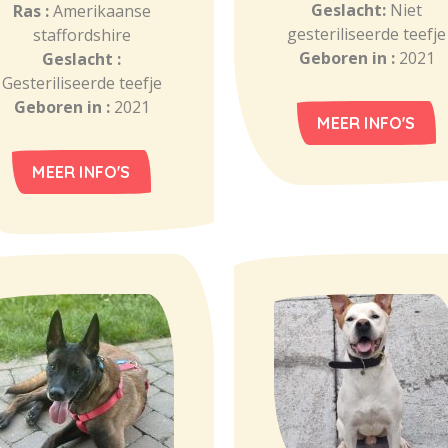
Geslacht:
Niet
Ras :
Amerikaanse
gesteriliseerde teefje
staffordshire
Geboren in :
2021
Geslacht :
Gesteriliseerde teefje
Geboren in :
2021
MEER INFO'S
MEER INFO'S