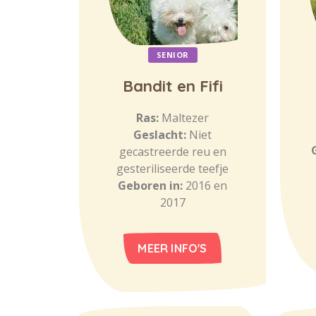
SENIOR
Bandit en Fifi
Ras:
Maltezer
Geslacht:
Niet
gecastreerde reu en
gesteriliseerde teefje
Geboren in:
2016 en
2017
MEER INFO'S