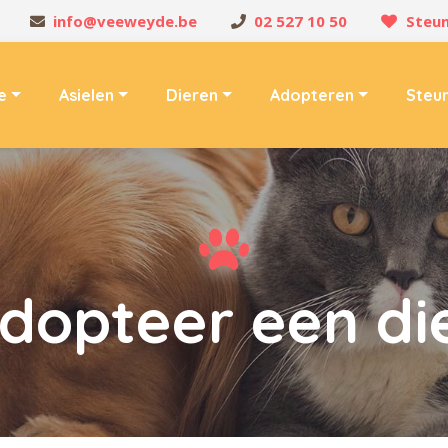
info@veeweyde.be
02 527 10 50
Steun
e
Asielen
Dieren
Adopteren
Steu
dopteer een di