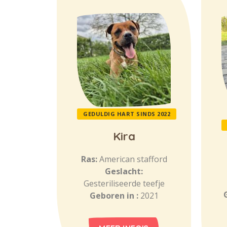
GEDULDIG HART SINDS 2022
Kira
Ras:
American stafford
Geslacht:
Gesteriliseerde teefje
Geboren in :
2021