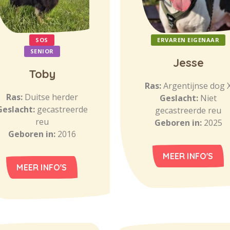
SOS
ERVAREN EIGENAAR
SENIOR
Jesse
Toby
Ras:
Argentijnse dog 
Ras:
Duitse herder
Geslacht:
Niet
Geslacht:
gecastreerde
gecastreerde reu
reu
Geboren in:
2025
Geboren in:
2016
MEER INFO'S
MEER INFO'S