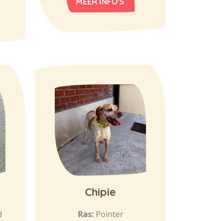
MEER INFO'S
Chipie
d
Ras:
Pointer