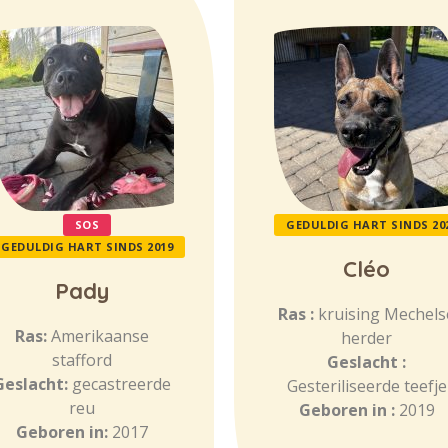
SOS
GEDULDIG HART SINDS 20
GEDULDIG HART SINDS 2019
Cléo
Pady
Ras :
kruising Mechels
Ras:
Amerikaanse
herder
stafford
Geslacht :
Geslacht:
gecastreerde
Gesteriliseerde teefje
reu
Geboren in :
2019
Geboren in:
2017