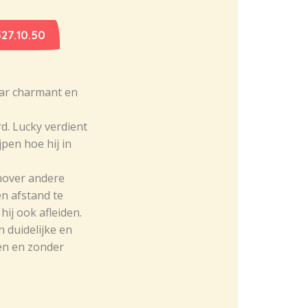
27.10.50
aar charmant en
d. Lucky verdient
pen hoe hij in
enover andere
en afstand te
ij ook afleiden.
 duidelijke en
gen en zonder