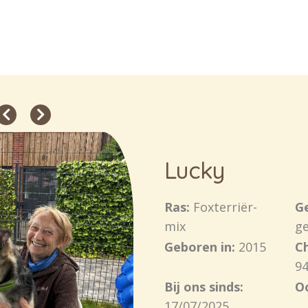
Lucky
Ras:
Foxterriër-
Ge
mix
ge
Geboren in:
2015
C
94
Bij ons sinds:
O
17/07/2025