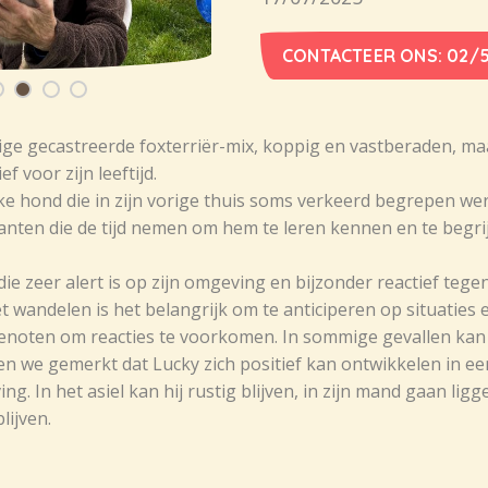
CONTACTEER ONS: 02/5
rige gecastreerde foxterriër-mix, koppig en vastberaden, m
f voor zijn leeftijd.
ke hond die in zijn vorige thuis soms verkeerd begrepen wer
anten die de tijd nemen om hem te leren kennen en te begrij
die zeer alert is op zijn omgeving en bijzonder reactief teg
t wandelen is het belangrijk om te anticiperen op situaties 
noten om reacties te voorkomen. In sommige gevallen kan h
we gemerkt dat Lucky zich positief kan ontwikkelen in een
g. In het asiel kan hij rustig blijven, in zijn mand gaan lig
lijven.