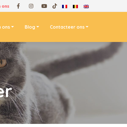
 ons
n ons
Blog
Contacteer ons
er