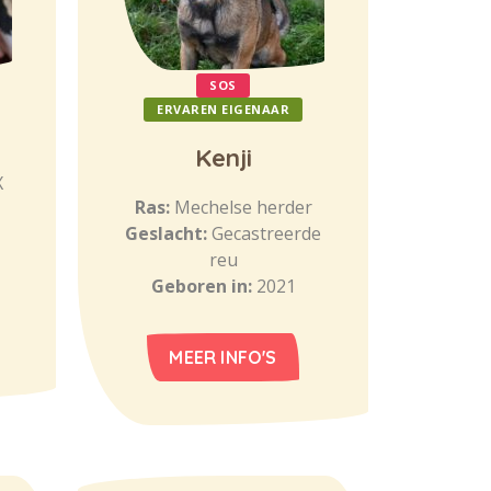
SOS
ERVAREN EIGENAAR
Kenji
X
Ras:
Mechelse herder
Geslacht:
Gecastreerde
reu
Geboren in:
2021
MEER INFO'S