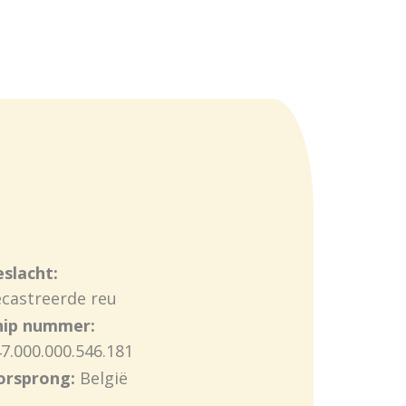
slacht:
castreerde reu
hip nummer:
7.000.000.546.181
orsprong:
België