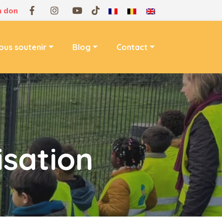
n don
ous soutenir
Blog
Contact
isation