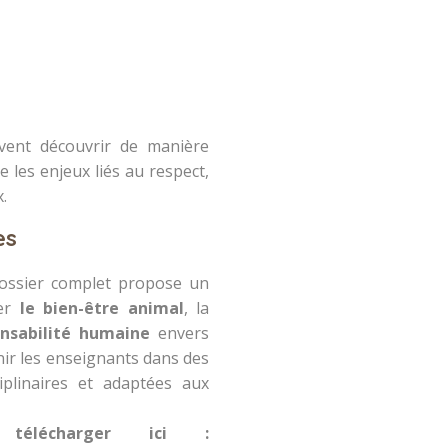
vent découvrir de manière
e les enjeux liés au respect,
.
es
ossier complet propose un
der
le bien-être animal
, la
nsabilité humaine
envers
nir les enseignants dans des
iplinaires et adaptées aux
télécharger ici :