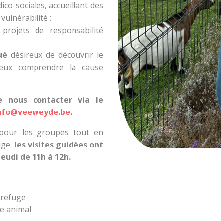
ico-sociales, accueillant des
ulnérabilité ;
projets de responsabilité
ué
désireux de découvrir le
ieux comprendre la cause
e nous contacter via le
nfo@veeweyde.be
.
é pour les groupes tout en
uge,
les visites guidées ont
jeudi de 11h à 12h.
 refuge
re animal