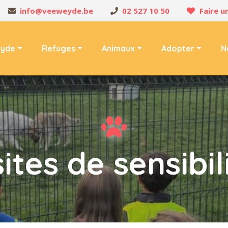
info@veeweyde.be
02 527 10 50
Faire u
yde
Refuges
Animaux
Adopter
N
sites de sensibil