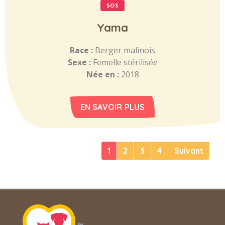
SOS
Yama
Race :
Berger malinois
Sexe :
Femelle stérilisée
Née en :
2018
EN SAVOIR PLUS
1
2
3
4
Suivant