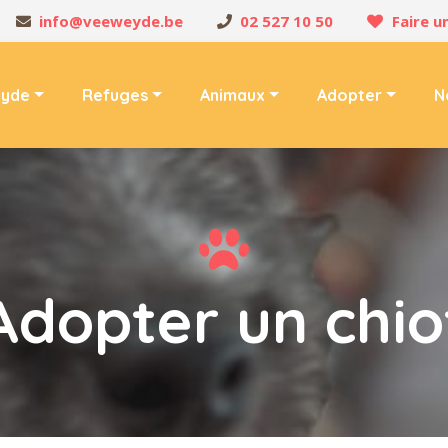
info@veeweyde.be
02 527 10 50
Faire u
yde
Refuges
Animaux
Adopter
N
Adopter un chio