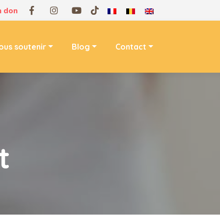
n don
ous soutenir
Blog
Contact
t