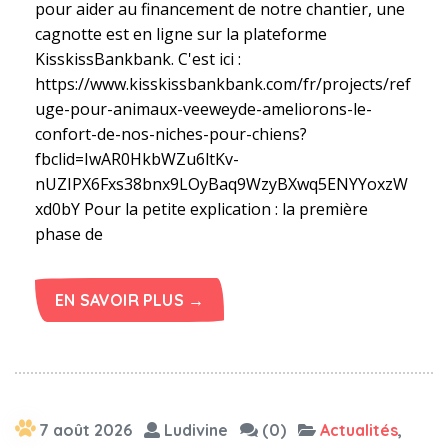
pour aider au financement de notre chantier, une
cagnotte est en ligne sur la plateforme
KisskissBankbank. C'est ici :
https://www.kisskissbankbank.com/fr/projects/ref
uge-pour-animaux-veeweyde-ameliorons-le-
confort-de-nos-niches-pour-chiens?
fbclid=IwAR0HkbWZu6ltKv-
nUZIPX6Fxs38bnx9LOyBaq9WzyBXwq5ENYYoxzW
xd0bY Pour la petite explication : la première
phase de
EN SAVOIR PLUS →
7 août 2026
Ludivine
(0)
Actualités
,