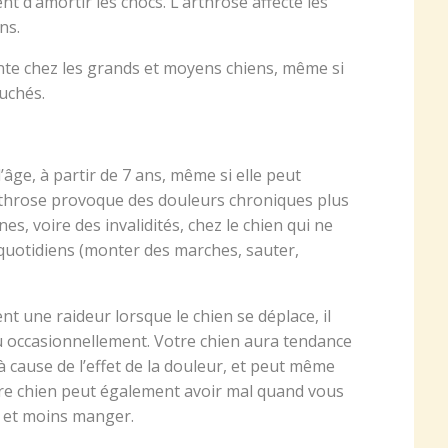
t d’amortir les chocs. L’arthrose affecte les
ns.
nte chez les grands et moyens chiens, même si
ouchés.
’âge, à partir de 7 ans, même si elle peut
arthrose provoque des douleurs chroniques plus
s, voire des invalidités, chez le chien qui ne
uotidiens (monter des marches, sauter,
une raideur lorsque le chien se déplace, il
u occasionnellement. Votre chien aura tendance
 à cause de l’effet de la douleur, et peut même
tre chien peut également avoir mal quand vous
 et moins manger.