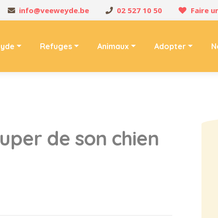
info@veeweyde.be
02 527 10 50
Faire u
yde
Refuges
Animaux
Adopter
N
per de son chien