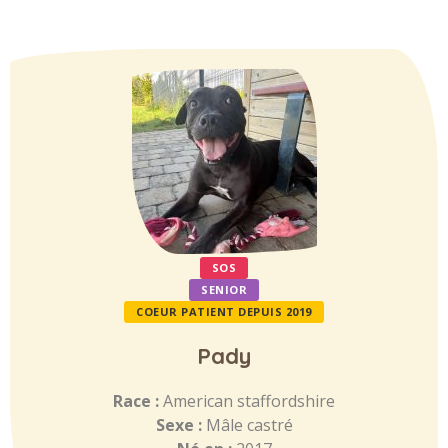
SOS
SENIOR
COEUR PATIENT DEPUIS 2019
Pady
Race :
American staffordshire
Sexe :
Mâle castré